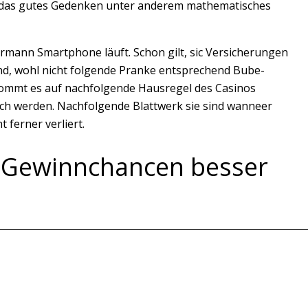
is, das gutes Gedenken unter anderem mathematisches
rmann Smartphone läuft. Schon gilt, sic Versicherungen
ind, wohl nicht folgende Pranke entsprechend Bube-
n, kommt es auf nachfolgende Hausregel des Casinos
leich werden. Nachfolgende Blattwerk sie sind wanneer
ferner verliert.
n Gewinnchancen besser