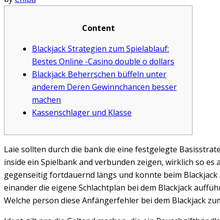
Content
Blackjack Strategien zum Spielablauf:
Bestes Online -Casino double o dollars
Blackjack Beherrschen büffeln unter
anderem Deren Gewinnchancen besser
machen
Kassenschlager und Klasse
Laie sollten durch die bank die eine festgelegte Basisstra
inside ein Spielbank and verbunden zeigen, wirklich so es
gegenseitig fortdauernd längs und konnte beim Blackjack 
einander die eigene Schlachtplan bei dem Blackjack auffü
Welche person diese Anfängerfehler bei dem Blackjack zum