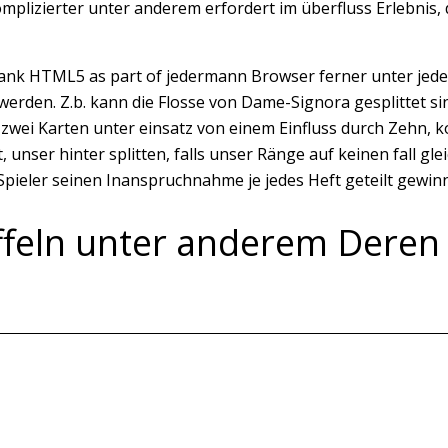
komplizierter unter anderem erfordert im überfluss Erlebn
dank HTML5 as part of jedermann Browser ferner unter jede
werden. Z.b. kann die Flosse von Dame-Signora gesplittet s
 von zwei Karten unter einsatz von einem Einfluss durch Zeh
, unser hinter splitten, falls unser Ränge auf keinen fall g
eler seinen Inanspruchnahme je jedes Heft geteilt gewinnt 
ffeln unter anderem Dere