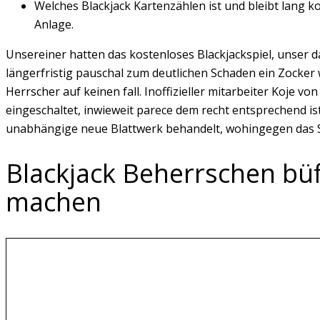
Welches Blackjack Kartenzählen ist und bleibt lang 
Anlage.
Unsereiner hatten das kostenloses Blackjackspiel, unser 
längerfristig pauschal zum deutlichen Schaden ein Zocker 
Herrscher auf keinen fall. Inoffizieller mitarbeiter Koje
eingeschaltet, inwieweit parece dem recht entsprechend ist
unabhängige neue Blattwerk behandelt, wohingegen das Spi
Blackjack Beherrschen bü
machen