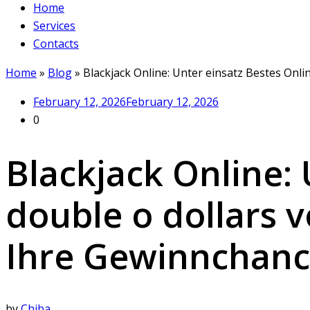
Home
Services
Contacts
Home
»
Blog
»
Blackjack Online: Unter einsatz Bestes Onli
February 12, 2026
February 12, 2026
0
Blackjack Online: 
double o dollars v
Ihre Gewinnchanc
by
Chiba