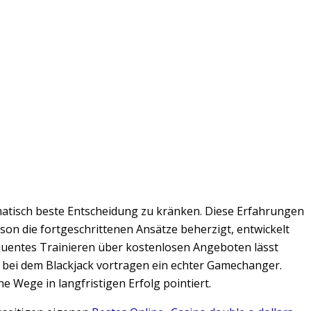
thematisch beste Entscheidung zu kränken. Diese Erfahrungen
son die fortgeschrittenen Ansätze beherzigt, entwickelt
uentes Trainieren über kostenlosen Angeboten lässt
t bei dem Blackjack vortragen ein echter Gamechanger.
 Wege in langfristigen Erfolg pointiert.