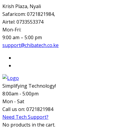
Krish Plaza, Nyali
Safaricom: 0721821984,
Airtel: 0733553374
Mon-Fri:
9:00 am – 5:00 pm
support@chibatech.co.ke
Simplifying Technology!
8:00am - 5:00pm
Mon - Sat
Call us on:
0721821984
Need Tech Support?
No products in the cart.