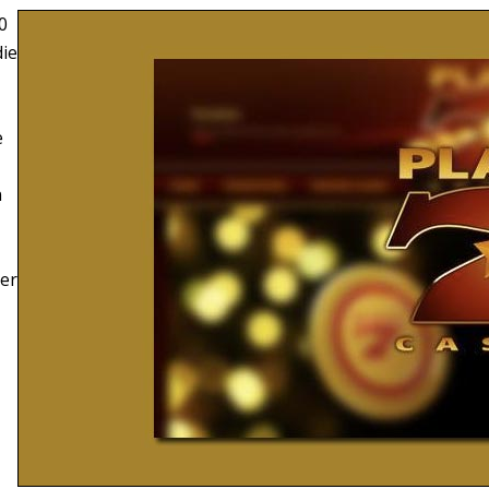
0
die
e
n
ler