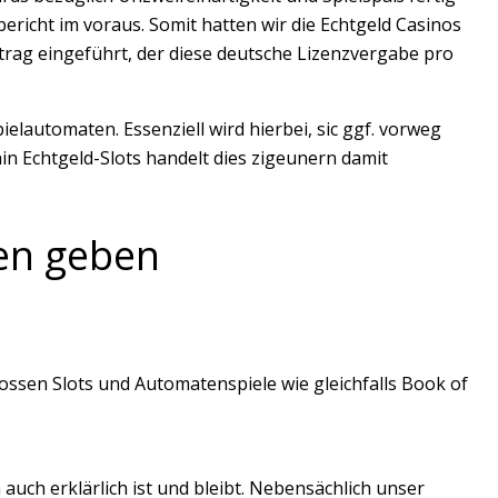
ericht im voraus. Somit hatten wir die Echtgeld Casinos
rtrag eingeführt, der diese deutsche Lizenzvergabe pro
elautomaten. Essenziell wird hierbei, sic ggf. vorweg
n Echtgeld-Slots handelt dies zigeunern damit
en geben
sen Slots und Automatenspiele wie gleichfalls Book of
uch erklärlich ist und bleibt. Nebensächlich unser