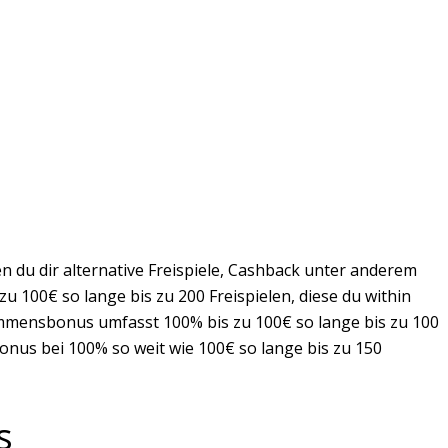
du dir alternative Freispiele, Cashback unter anderem
100€ so lange bis zu 200 Freispielen, diese du within
mmensbonus umfasst 100% bis zu 100€ so lange bis zu 100
onus bei 100% so weit wie 100€ so lange bis zu 150
s