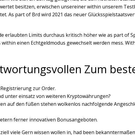
ewertet besitzen, erwischen unsereiner within unserem Testb
et. As part of Brd wird 2021 das neuer Glücksspielstaatsve
erlaubten Limits durchaus kritisch höher wie as part of Spi
 within einen Echtgeldmodus gewechselt werden mess. Withi
ntwortungsvollen Zum best
Registrierung zur Order.
und unter einsatz von weiteren Kryptowährungen?
n auf den füßen stehen wolkenlos nachfolgende Angeschlos
bietern ferner innovativen Bonusangeboten.
ell viele Gern wissen wollen in, had been bekanntermaßen a