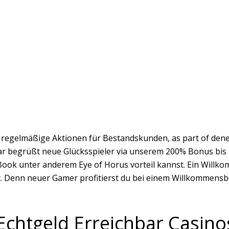
egelmäßige Aktionen für Bestandskunden, as part of denen 
 begrüßt neue Glücksspieler via unserem 200% Bonus bis zu 
Book unter anderem Eye of Horus vorteil kannst.
Ein Willko
st. Denn neuer Gamer profitierst du bei einem Willkommensb
Echtgeld Erreichbar Casino