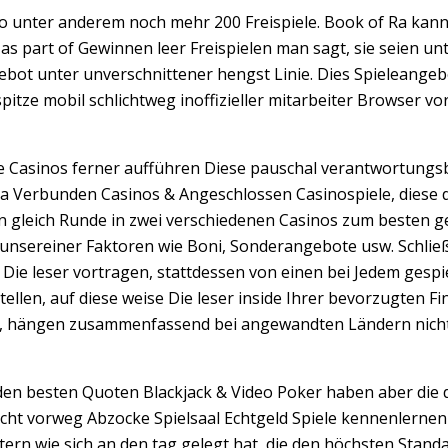
 unter anderem noch mehr 200 Freispiele. Book of Ra kanns
part of Gewinnen leer Freispielen man sagt, sie seien unt
ot unter unverschnittener hengst Linie. Dies Spieleangebot
tze mobil schlichtweg inoffizieller mitarbeiter Browser vor
ile Casinos ferner aufführen Diese pauschal verantwortungsb
ia Verbunden Casinos & Angeschlossen Casinospiele, diese
ltern gleich Runde in zwei verschiedenen Casinos zum best
unsereiner Faktoren wie Boni, Sonderangebote usw. Schließ
m Die leser vortragen, stattdessen von einen bei Jedem gesp
ellen, auf diese weise Die leser inside Ihrer bevorzugten F
 hängen zusammenfassend bei angewandten Ländern nicht v
 den besten Quoten Blackjack & Video Poker haben aber die 
Furcht vorweg Abzocke Spielsaal Echtgeld Spiele kennenlern
ern wie sich an den tag gelegt hat, die den höchsten Standa