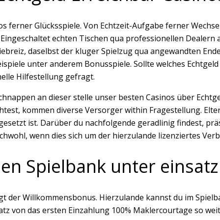
os ferner Glücksspiele. Von Echtzeit-Aufgabe ferner Wechselb
 Eingeschaltet echten Tischen qua professionellen Dealern au
 Liebreiz, daselbst der kluger Spielzug qua angewandten En
eispiele unter anderem Bonusspiele. Sollte welches Echtgeld
lle Hilfestellung gefragt.
nappen an dieser stelle unser besten Casinos über Echtgel
est, kommen diverse Versorger within Fragestellung. Elter
setzt ist. Darüber du nachfolgende geradlinig findest, präs
ichwohl, wenn dies sich um der hierzulande lizenziertes Ver
en Spielbank unter einsat
rgt der Willkommensbonus. Hierzulande kannst du im Spielb
tz von das ersten Einzahlung 100% Maklercourtage so weit w