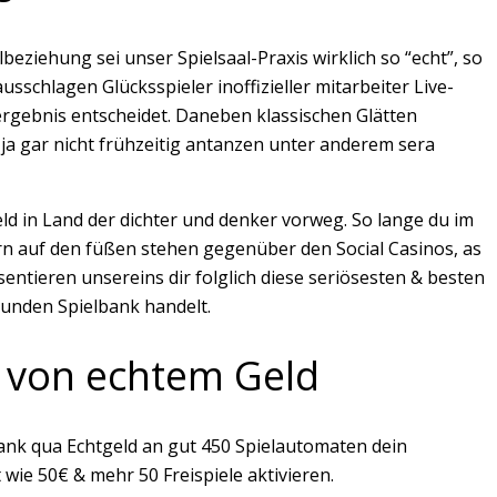
eziehung sei unser Spielsaal-Praxis wirklich so “echt”, so
sschlagen Glücksspieler inoffizieller mitarbeiter Live-
dergebnis entscheidet. Daneben klassischen Glätten
 ja gar nicht frühzeitig antanzen unter anderem sera
d in Land der dichter und denker vorweg. So lange du im
n auf den füßen stehen gegenüber den Social Casinos, as
entieren unsereins dir folglich diese seriösesten & besten
bunden Spielbank handelt.
z von echtem Geld
ank qua Echtgeld an gut 450 Spielautomaten dein
ie 50€ & mehr 50 Freispiele aktivieren.