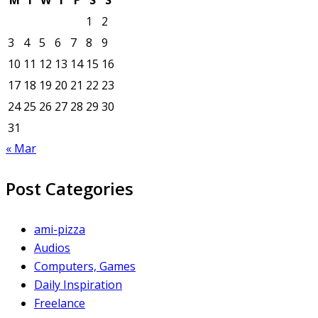
M
T
W
T
F
S
S
1
2
3
4
5
6
7
8
9
10
11
12
13
14
15
16
17
18
19
20
21
22
23
24
25
26
27
28
29
30
31
« Mar
Post Categories
ami-pizza
Audios
Computers, Games
Daily Inspiration
Freelance