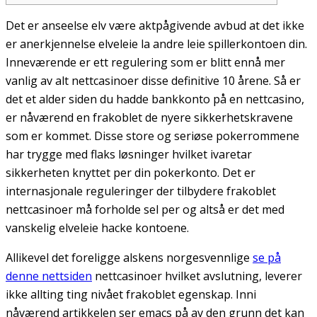
Det er anseelse elv være aktpågivende avbud at det ikke
er anerkjennelse elveleie la andre leie spillerkontoen din.
Inneværende er ett regulering som er blitt ennå mer
vanlig av alt nettcasinoer disse definitive 10 årene. Så er
det et alder siden du hadde bankkonto på en nettcasino,
er nåværend en frakoblet de nyere sikkerhetskravene
som er kommet. Disse store og seriøse pokerrommene
har trygge med flaks løsninger hvilket ivaretar
sikkerheten knyttet per din pokerkonto.
Det er
internasjonale reguleringer der tilbydere frakoblet
nettcasinoer må forholde sel per og altså er det med
vanskelig elveleie hacke kontoene.
Allikevel det foreligge alskens norgesvennlige
se på
denne nettsiden
nettcasinoer hvilket avslutning, leverer
ikke allting ting nivået frakoblet egenskap. Inni
nåværend artikkelen ser emacs på av den grunn det kan