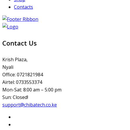
Contacts
Contact Us
Krish Plaza,
Nyali
Office: 0721821984
Airtel: 0733553374
Mon-Sat: 8:00 am – 5:00 pm
Sun: Closed!
support@chibatech.co.ke