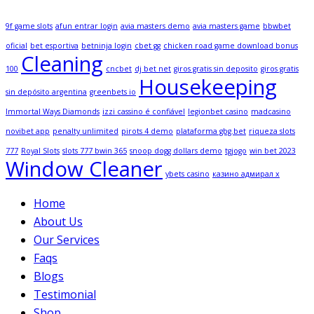
9f game slots
afun entrar login
avia masters demo
avia masters game
bbwbet
oficial
bet esportiva
betninja login
cbet gg
chicken road game download bonus
Cleaning
100
cncbet
dj bet net
giros gratis sin deposito
giros gratis
Housekeeping
sin depósito argentina
greenbets io
Immortal Ways Diamonds
izzi cassino é confiável
legionbet casino
madcasino
novibet app
penalty unlimited
pirots 4 demo
plataforma gbg.bet
riqueza slots
777
Royal Slots
slots 777 bwin 365
snoop dogg dollars demo
tgjogo
win bet 2023
Window Cleaner
ybets casino
казино адмирал х
Home
About Us
Our Services
Faqs
Blogs
Testimonial
Shop