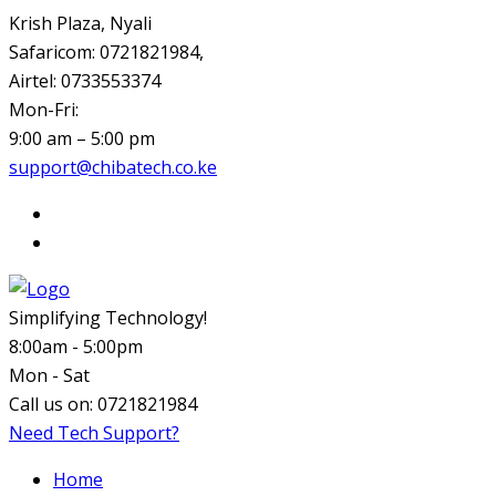
Krish Plaza, Nyali
Safaricom: 0721821984,
Airtel: 0733553374
Mon-Fri:
9:00 am – 5:00 pm
support@chibatech.co.ke
Simplifying Technology!
8:00am - 5:00pm
Mon - Sat
Call us on:
0721821984
Need Tech Support?
Home