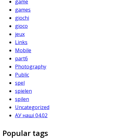
game
games
giochi
gioco
jeux
Links
Mobile
part6
Photography
Public
spel
spielen
spilen
Uncategorized
АУ наші 04.02
Popular tags